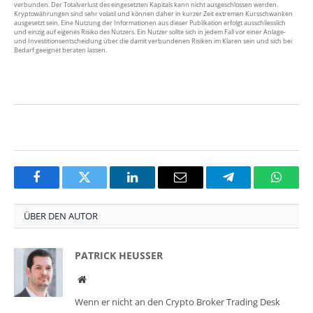
verbunden. Der Totalverlust des eingesetzten Kapitals kann nicht ausgeschlossen werden.
Kryptowährungen sind sehr volatil und können daher in kurzer Zeit extremen Kursschwanken
ausgesetzt sein. Eine Nutzung der Informationen aus dieser Publikation erfolgt ausschliesslich
und einzig auf eigenes Risiko des Nutzers. Ein Nutzer sollte sich in jedem Fall vor einer Anlage-
und Investitionsentscheidung über die damit verbundenen Risiken im Klaren sein und sich bei
Bedarf geeignet beraten lassen.
Facebook
Twitter
LinkedIn
Email
Telegram
Whats
ÜBER DEN AUTOR
PATRICK HEUSSER
Website
Wenn er nicht an den Crypto Broker Trading Desk