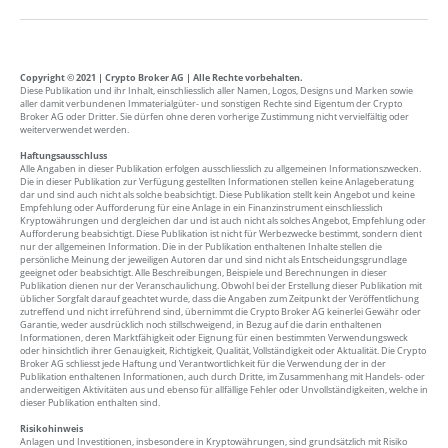
Copyright © 2021 | Crypto Broker AG | Alle Rechte vorbehalten.
Diese Publikation und ihr Inhalt, einschliesslich aller Namen, Logos, Designs und Marken sowie
aller damit verbundenen Immaterialgüter- und sonstigen Rechte sind Eigentum der Crypto
Broker AG oder Dritter. Sie dürfen ohne deren vorherige Zustimmung nicht vervielfältig oder
weiterverwendet werden.
Haftungsausschluss
Alle Angaben in dieser Publikation erfolgen ausschliesslich zu allgemeinen Informationszwecken.
Die in dieser Publikation zur Verfügung gestellten Informationen stellen keine Anlageberatung
dar und sind auch nicht als solche beabsichtigt. Diese Publikation stellt kein Angebot und keine
Empfehlung oder Aufforderung für eine Anlage in ein Finanzinstrument einschliesslich
Kryptowährungen und dergleichen dar und ist auch nicht als solches Angebot, Empfehlung oder
Aufforderung beabsichtigt. Diese Publikation ist nicht für Werbezwecke bestimmt, sondern dient
nur der allgemeinen Information. Die in der Publikation enthaltenen Inhalte stellen die
persönliche Meinung der jeweiligen Autoren dar und sind nicht als Entscheidungsgrundlage
geeignet oder beabsichtigt. Alle Beschreibungen, Beispiele und Berechnungen in dieser
Publikation dienen nur der Veranschaulichung. Obwohl bei der Erstellung dieser Publikation mit
üblicher Sorgfalt darauf geachtet wurde, dass die Angaben zum Zeitpunkt der Veröffentlichung
zutreffend und nicht irreführend sind, übernimmt die Crypto Broker AG keinerlei Gewähr oder
Garantie, weder ausdrücklich noch stillschweigend, in Bezug auf die darin enthaltenen
Informationen, deren Marktfähigkeit oder Eignung für einen bestimmten Verwendungsweck
oder hinsichtlich ihrer Genauigkeit, Richtigkeit, Qualität, Vollständigkeit oder Aktualität. Die Crypto
Broker AG schliesst jede Haftung und Verantwortlichkeit für die Verwendung der in der
Publikation enthaltenen Informationen, auch durch Dritte, im Zusammenhang mit Handels- oder
anderweitigen Aktivitäten aus und ebenso für allfällige Fehler oder Unvollständigkeiten, welche in
dieser Publikation enthalten sind.
Risikohinweis
Anlagen und Investitionen, insbesondere in Kryptowährungen, sind grundsätzlich mit Risiko