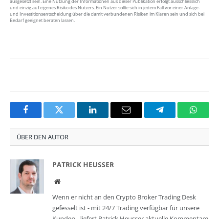
ausgesetzt sein. Eine Nutzung der Informationen aus dieser Publikation erfolgt ausschliesslich
und einzig auf eigenes Risiko des Nutzers. Ein Nutzer sollte sich in jedem Fall vor einer Anlage-
und Investitionsentscheidung über die damit verbundenen Risiken im Klaren sein und sich bei
Bedarf geeignet beraten lassen.
Facebook
Twitter
LinkedIn
Email
Telegram
Whats
ÜBER DEN AUTOR
PATRICK HEUSSER
Website
Wenn er nicht an den Crypto Broker Trading Desk
gefesselt ist - mit 24/7 Trading verfügbar für unsere
Kunden - liefert Patrick Heusser aktuelle Kommentare