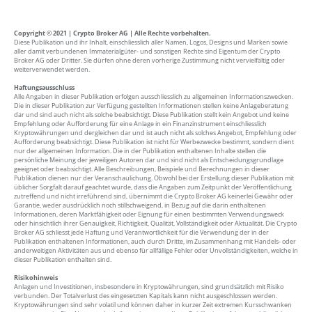
Copyright © 2021 | Crypto Broker AG | Alle Rechte vorbehalten.
Diese Publikation und ihr Inhalt, einschliesslich aller Namen, Logos, Designs und Marken sowie
aller damit verbundenen Immaterialgüter- und sonstigen Rechte sind Eigentum der Crypto
Broker AG oder Dritter. Sie dürfen ohne deren vorherige Zustimmung nicht vervielfältig oder
weiterverwendet werden.
Haftungsausschluss
Alle Angaben in dieser Publikation erfolgen ausschliesslich zu allgemeinen Informationszwecken.
Die in dieser Publikation zur Verfügung gestellten Informationen stellen keine Anlageberatung
dar und sind auch nicht als solche beabsichtigt. Diese Publikation stellt kein Angebot und keine
Empfehlung oder Aufforderung für eine Anlage in ein Finanzinstrument einschliesslich
Kryptowährungen und dergleichen dar und ist auch nicht als solches Angebot, Empfehlung oder
Aufforderung beabsichtigt. Diese Publikation ist nicht für Werbezwecke bestimmt, sondern dient
nur der allgemeinen Information. Die in der Publikation enthaltenen Inhalte stellen die
persönliche Meinung der jeweiligen Autoren dar und sind nicht als Entscheidungsgrundlage
geeignet oder beabsichtigt. Alle Beschreibungen, Beispiele und Berechnungen in dieser
Publikation dienen nur der Veranschaulichung. Obwohl bei der Erstellung dieser Publikation mit
üblicher Sorgfalt darauf geachtet wurde, dass die Angaben zum Zeitpunkt der Veröffentlichung
zutreffend und nicht irreführend sind, übernimmt die Crypto Broker AG keinerlei Gewähr oder
Garantie, weder ausdrücklich noch stillschweigend, in Bezug auf die darin enthaltenen
Informationen, deren Marktfähigkeit oder Eignung für einen bestimmten Verwendungsweck
oder hinsichtlich ihrer Genauigkeit, Richtigkeit, Qualität, Vollständigkeit oder Aktualität. Die Crypto
Broker AG schliesst jede Haftung und Verantwortlichkeit für die Verwendung der in der
Publikation enthaltenen Informationen, auch durch Dritte, im Zusammenhang mit Handels- oder
anderweitigen Aktivitäten aus und ebenso für allfällige Fehler oder Unvollständigkeiten, welche in
dieser Publikation enthalten sind.
Risikohinweis
Anlagen und Investitionen, insbesondere in Kryptowährungen, sind grundsätzlich mit Risiko
verbunden. Der Totalverlust des eingesetzten Kapitals kann nicht ausgeschlossen werden.
Kryptowährungen sind sehr volatil und können daher in kurzer Zeit extremen Kursschwanken