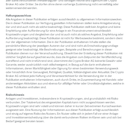
aller damit verbundenen Immaterialgüter- und sonstigen Rechte sind Eigentum der Crypto
Broker AG oder Dritter. Sie dürfen ohne deren vorherige Zustimmung nicht vervielfältig oder
weiterverwendet werden.
Haftungsausschluss
Alle Angaben in dieser Publikation erfolgen ausschliesslich zu allgemeinen Informationszwecken.
Die in dieser Publikation zur Verfügung gestellten Informationen stellen keine Anlageberatung
dar und sind auch nicht als solche beabsichtigt. Diese Publikation stellt kein Angebot und keine
Empfehlung oder Aufforderung für eine Anlage in ein Finanzinstrument einschliesslich
Kryptowährungen und dergleichen dar und ist auch nicht als solches Angebot, Empfehlung oder
Aufforderung beabsichtigt. Diese Publikation ist nicht für Werbezwecke bestimmt, sondern dient
nur der allgemeinen Information. Die in der Publikation enthaltenen Inhalte stellen die
persönliche Meinung der jeweiligen Autoren dar und sind nicht als Entscheidungsgrundlage
geeignet oder beabsichtigt. Alle Beschreibungen, Beispiele und Berechnungen in dieser
Publikation dienen nur der Veranschaulichung. Obwohl bei der Erstellung dieser Publikation mit
üblicher Sorgfalt darauf geachtet wurde, dass die Angaben zum Zeitpunkt der Veröffentlichung
zutreffend und nicht irreführend sind, übernimmt die Crypto Broker AG keinerlei Gewähr oder
Garantie, weder ausdrücklich noch stillschweigend, in Bezug auf die darin enthaltenen
Informationen, deren Marktfähigkeit oder Eignung für einen bestimmten Verwendungsweck
oder hinsichtlich ihrer Genauigkeit, Richtigkeit, Qualität, Vollständigkeit oder Aktualität. Die Crypto
Broker AG schliesst jede Haftung und Verantwortlichkeit für die Verwendung der in der
Publikation enthaltenen Informationen, auch durch Dritte, im Zusammenhang mit Handels- oder
anderweitigen Aktivitäten aus und ebenso für allfällige Fehler oder Unvollständigkeiten, welche in
dieser Publikation enthalten sind.
Risikohinweis
Anlagen und Investitionen, insbesondere in Kryptowährungen, sind grundsätzlich mit Risiko
verbunden. Der Totalverlust des eingesetzten Kapitals kann nicht ausgeschlossen werden.
Kryptowährungen sind sehr volatil und können daher in kurzer Zeit extremen Kursschwanken
ausgesetzt sein. Eine Nutzung der Informationen aus dieser Publikation erfolgt ausschliesslich
und einzig auf eigenes Risiko des Nutzers. Ein Nutzer sollte sich in jedem Fall vor einer Anlage-
und Investitionsentscheidung über die damit verbundenen Risiken im Klaren sein und sich bei
Bedarf geeignet beraten lassen.