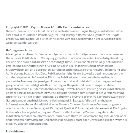
Copyright © 2021 | Crypto Broker AG | Alle Rechte vorbehalten.
Diese Publikation und ihr Inhalt, einschliesslich aller Namen, Logos, Designs und Marken sowie
aller damit verbundenen Immaterialgüter- und sonstigen Rechte sind Eigentum der Crypto
Broker AG oder Dritter. Sie dürfen ohne deren vorherige Zustimmung nicht vervielfältig oder
weiterverwendet werden.
Haftungsausschluss
Alle Angaben in dieser Publikation erfolgen ausschliesslich zu allgemeinen Informationszwecken.
Die in dieser Publikation zur Verfügung gestellten Informationen stellen keine Anlageberatung
dar und sind auch nicht als solche beabsichtigt. Diese Publikation stellt kein Angebot und keine
Empfehlung oder Aufforderung für eine Anlage in ein Finanzinstrument einschliesslich
Kryptowährungen und dergleichen dar und ist auch nicht als solches Angebot, Empfehlung oder
Aufforderung beabsichtigt. Diese Publikation ist nicht für Werbezwecke bestimmt, sondern dient
nur der allgemeinen Information. Die in der Publikation enthaltenen Inhalte stellen die
persönliche Meinung der jeweiligen Autoren dar und sind nicht als Entscheidungsgrundlage
geeignet oder beabsichtigt. Alle Beschreibungen, Beispiele und Berechnungen in dieser
Publikation dienen nur der Veranschaulichung. Obwohl bei der Erstellung dieser Publikation mit
üblicher Sorgfalt darauf geachtet wurde, dass die Angaben zum Zeitpunkt der Veröffentlichung
zutreffend und nicht irreführend sind, übernimmt die Crypto Broker AG keinerlei Gewähr oder
Garantie, weder ausdrücklich noch stillschweigend, in Bezug auf die darin enthaltenen
Informationen, deren Marktfähigkeit oder Eignung für einen bestimmten Verwendungsweck
oder hinsichtlich ihrer Genauigkeit, Richtigkeit, Qualität, Vollständigkeit oder Aktualität. Die Crypto
Broker AG schliesst jede Haftung und Verantwortlichkeit für die Verwendung der in der
Publikation enthaltenen Informationen, auch durch Dritte, im Zusammenhang mit Handels- oder
anderweitigen Aktivitäten aus und ebenso für allfällige Fehler oder Unvollständigkeiten, welche in
dieser Publikation enthalten sind.
Risikohinweis