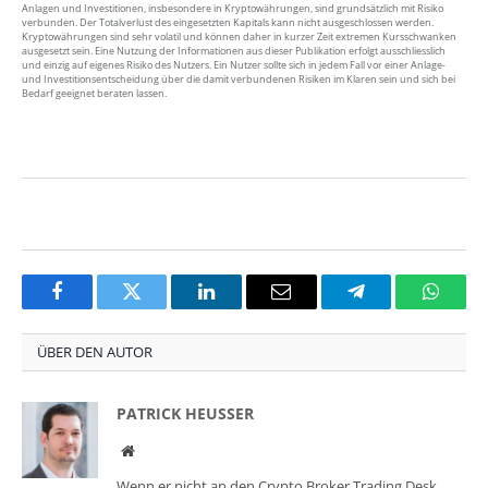
Anlagen und Investitionen, insbesondere in Kryptowährungen, sind grundsätzlich mit Risiko
verbunden. Der Totalverlust des eingesetzten Kapitals kann nicht ausgeschlossen werden.
Kryptowährungen sind sehr volatil und können daher in kurzer Zeit extremen Kursschwanken
ausgesetzt sein. Eine Nutzung der Informationen aus dieser Publikation erfolgt ausschliesslich
und einzig auf eigenes Risiko des Nutzers. Ein Nutzer sollte sich in jedem Fall vor einer Anlage-
und Investitionsentscheidung über die damit verbundenen Risiken im Klaren sein und sich bei
Bedarf geeignet beraten lassen.
Facebook
Twitter
LinkedIn
Email
Telegram
Whats
ÜBER DEN AUTOR
PATRICK HEUSSER
Website
Wenn er nicht an den Crypto Broker Trading Desk