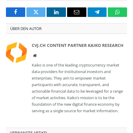
Facebook
Twitter
LinkedIn
Email
Telegram
Whats
ÜBER DEN AUTOR
CVJ.CH CONTENT PARTNER KAIKO RESEARCH
Website
Kaiko is one of the leading cryptocurrency market
data providers for institutional investors and
enterprises. They aim to empower market
participants with accurate, transparent, and
actionable financial data to be leveraged for a range
of market activities. Kaiko’s mission is to be the
foundation of the new digital finance economy by
serving as a single source for market information.
VERWANDTE ARTIKEL