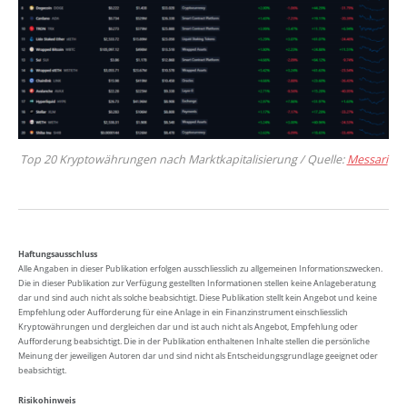
Top 20 Kryptowährungen nach Marktkapitalisierung / Quelle:
Messari
Haftungsausschluss
Alle Angaben in dieser Publikation erfolgen ausschliesslich zu allgemeinen Informationszwecken.
Die in dieser Publikation zur Verfügung gestellten Informationen stellen keine Anlageberatung
dar und sind auch nicht als solche beabsichtigt. Diese Publikation stellt kein Angebot und keine
Empfehlung oder Aufforderung für eine Anlage in ein Finanzinstrument einschliesslich
Kryptowährungen und dergleichen dar und ist auch nicht als Angebot, Empfehlung oder
Aufforderung beabsichtigt. Die in der Publikation enthaltenen Inhalte stellen die persönliche
Meinung der jeweiligen Autoren dar und sind nicht als Entscheidungsgrundlage geeignet oder
beabsichtigt.
Risikohinweis