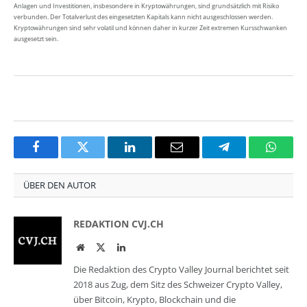
Anlagen und Investitionen, insbesondere in Kryptowährungen, sind grundsätzlich mit Risiko
verbunden. Der Totalverlust des eingesetzten Kapitals kann nicht ausgeschlossen werden.
Kryptowährungen sind sehr volatil und können daher in kurzer Zeit extremen Kursschwanken
ausgesetzt sein.
Facebook
Twitter
LinkedIn
Email
Telegram
Whats
ÜBER DEN AUTOR
REDAKTION CVJ.CH
Website
Twitter
LinkedIn
Die Redaktion des Crypto Valley Journal berichtet seit
2018 aus Zug, dem Sitz des Schweizer Crypto Valley,
über Bitcoin, Krypto, Blockchain und die