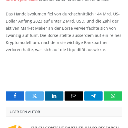
Das Handelsvolumen fiel von durchschnittlich 144 Mrd. US-
Dollar Anfang 2023 auf unter 2 Mrd. USD, und die Zahl der
aktiven Market Maker an der Börse vervierfachte sich von
zwanzig auf fünf. Die Börse stellte ausserdem auf ein reines
Kryptomodell um, nachdem sie wichtige Bankpartner
verloren hatte, was sich auf die Liquidität auswirkte.
Facebook
Twitter
LinkedIn
Email
Telegram
Whats
ÜBER DEN AUTOR
CVJ.CH CONTENT PARTNER KAIKO RESEARCH