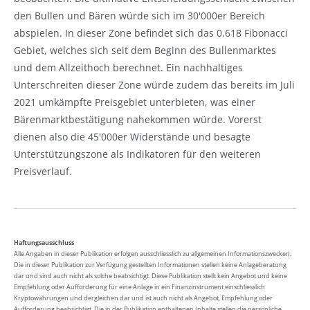
den Bullen und Bären würde sich im 30'000er Bereich
abspielen. In dieser Zone befindet sich das 0.618 Fibonacci
Gebiet, welches sich seit dem Beginn des Bullenmarktes
und dem Allzeithoch berechnet. Ein nachhaltiges
Unterschreiten dieser Zone würde zudem das bereits im Juli
2021 umkämpfte Preisgebiet unterbieten, was einer
Bärenmarktbestätigung nahekommen würde. Vorerst
dienen also die 45'000er Widerstände und besagte
Unterstützungszone als Indikatoren für den weiteren
Preisverlauf.
Haftungsausschluss
Alle Angaben in dieser Publikation erfolgen ausschliesslich zu allgemeinen Informationszwecken.
Die in dieser Publikation zur Verfügung gestellten Informationen stellen keine Anlageberatung
dar und sind auch nicht als solche beabsichtigt. Diese Publikation stellt kein Angebot und keine
Empfehlung oder Aufforderung für eine Anlage in ein Finanzinstrument einschliesslich
Kryptowährungen und dergleichen dar und ist auch nicht als Angebot, Empfehlung oder
Aufforderung beabsichtigt. Die in der Publikation enthaltenen Inhalte stellen die persönliche