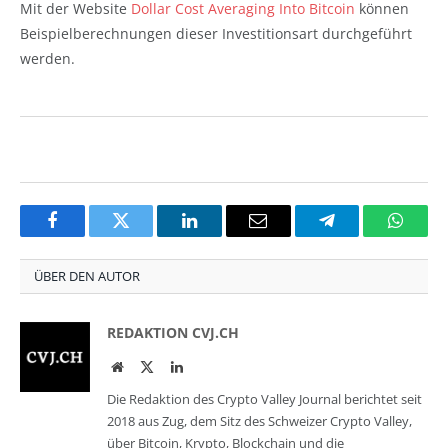
Mit der Website
Dollar Cost Averaging Into Bitcoin
können
Beispielberechnungen dieser Investitionsart durchgeführt
werden.
Facebook
Twitter
LinkedIn
Email
Telegram
Whats
ÜBER DEN AUTOR
REDAKTION CVJ.CH
Website
Twitter
LinkedIn
Die Redaktion des Crypto Valley Journal berichtet seit
2018 aus Zug, dem Sitz des Schweizer Crypto Valley,
über Bitcoin, Krypto, Blockchain und die