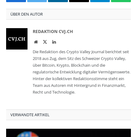
Facebook
Twitter
LinkedIn
Email
Telegram
Whats
ÜBER DEN AUTOR
REDAKTION CVJ.CH
Website
Twitter
LinkedIn
Die Redaktion des Crypto Valley Journal berichtet seit
2018 aus Zug, dem Sitz des Schweizer Crypto Valley,
über Bitcoin, Krypto, Blockchain und die
regulatorische Entwicklung digitaler Vermögenswerte.
Hinter der kollektiven Redaktionsstimme steht ein
Team aus Autoren mit Hintergrund in Finanzmarkt,
Recht und Technologie.
VERWANDTE ARTIKEL