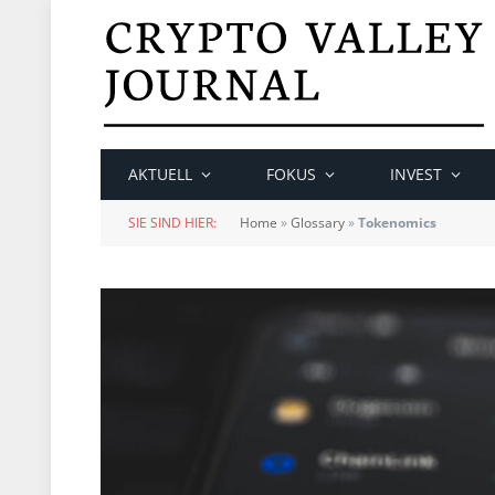
AKTUELL
FOKUS
INVEST
SIE SIND HIER:
Home
»
Glossary
»
Tokenomics