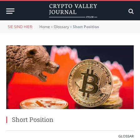
SIE SIND HIER:
Home
»
Glossary
»
Short Position
Short Position
GLOSSAR