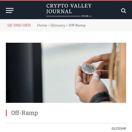
SIE SIND HIER:
Home
»
Glossary
»
Off-Ramp
Off-Ramp
GLOSSAR