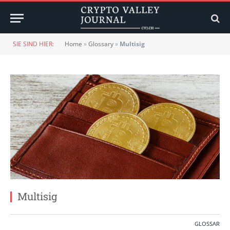
SIE SIND HIER:
Home
»
Glossary
»
Multisig
Multisig
GLOSSAR