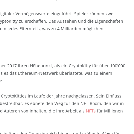
igitaler Vermögenswerte eingeführt. Spieler können zwei
CryptoKitty zu erschaffen. Das Aussehen und die Eigenschaften
 jedes Elternteils, was zu 4 Milliarden möglichen
er 2017 ihren Höhepunkt, als ein CryptoKitty für über 100'000
ss es das Ethereum-Netzwerk überlastete, was zu einem
e.
 CryptoKitties im Laufe der Jahre nachgelassen. Sein Einfluss
unbestreitbar. Es ebnete den Weg für den NFT-Boom, den wir in
 Autoren von Inhalten, die ihre Arbeit als
NFTs
für Millionen
chain über den Finanzbereich hinaus und eröffnete Wege für