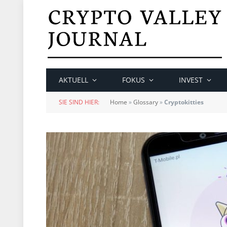
AKTUELL
FOKUS
INVEST
SIE SIND HIER:
Home
»
Glossary
»
Cryptokitties