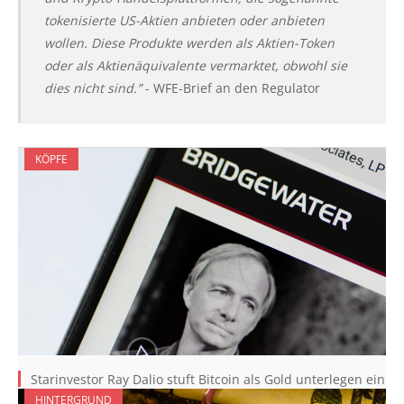
tokenisierte US-Aktien anbieten oder anbieten
wollen. Diese Produkte werden als Aktien-Token
oder als Aktienäquivalente vermarktet, obwohl sie
dies nicht sind.”
- WFE-Brief an den Regulator
KÖPFE
Starinvestor Ray Dalio stuft Bitcoin als Gold unterlegen ein
HINTERGRUND