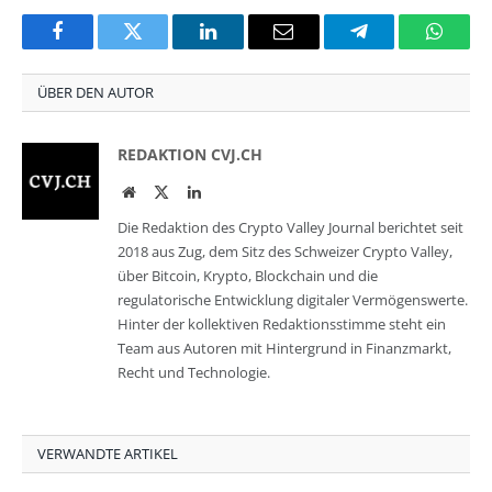
Facebook
Twitter
LinkedIn
Email
Telegram
Whats
ÜBER DEN AUTOR
REDAKTION CVJ.CH
Website
Twitter
LinkedIn
Die Redaktion des Crypto Valley Journal berichtet seit
2018 aus Zug, dem Sitz des Schweizer Crypto Valley,
über Bitcoin, Krypto, Blockchain und die
regulatorische Entwicklung digitaler Vermögenswerte.
Hinter der kollektiven Redaktionsstimme steht ein
Team aus Autoren mit Hintergrund in Finanzmarkt,
Recht und Technologie.
VERWANDTE ARTIKEL