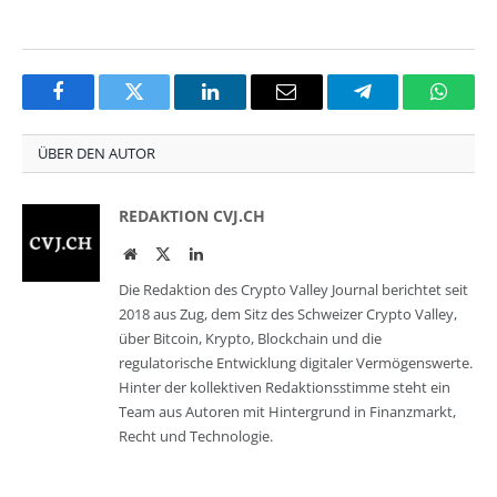
Facebook
Twitter
LinkedIn
Email
Telegram
Whats
ÜBER DEN AUTOR
REDAKTION CVJ.CH
Website
Twitter
LinkedIn
Die Redaktion des Crypto Valley Journal berichtet seit
2018 aus Zug, dem Sitz des Schweizer Crypto Valley,
über Bitcoin, Krypto, Blockchain und die
regulatorische Entwicklung digitaler Vermögenswerte.
Hinter der kollektiven Redaktionsstimme steht ein
Team aus Autoren mit Hintergrund in Finanzmarkt,
Recht und Technologie.