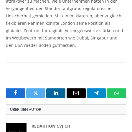
attraktiver zu machen. Viele Unternehmen hatten in der
Vergangenheit den Standort aufgrund regulatorischer
Unsicherheit gemieden. Mit einem klareren, aber zugleich
flexibleren Rahmen könnte London seine Position als
globales Zentrum für digitale Vermögenswerte stärken und
im Wettbewerb mit Standorten wie Dubai, Singapur und
den USA wieder Boden gutmachen.
Facebook
Twitter
LinkedIn
Email
Telegram
Whats
ÜBER DEN AUTOR
REDAKTION CVJ.CH