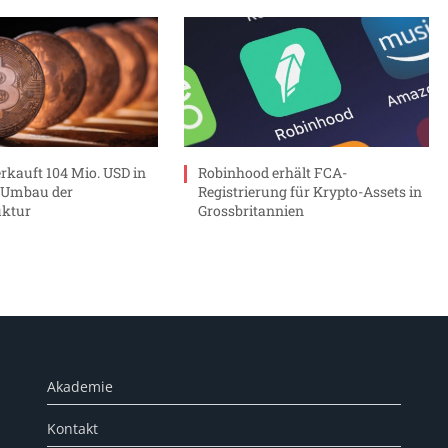
erkauft 104 Mio. USD in
Robinhood erhält FCA-
r Umbau der
Registrierung für Krypto-Assets in
uktur
Grossbritannien
Akademie
Kontakt