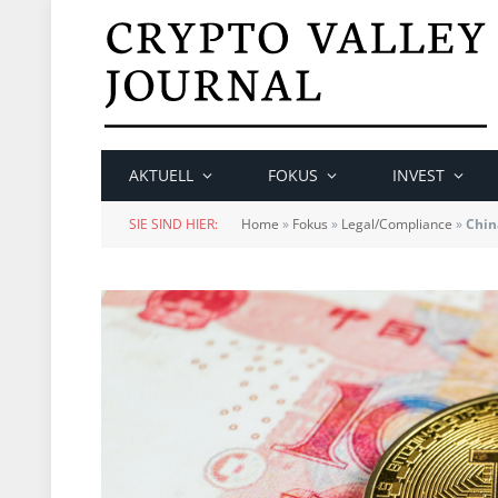
AKTUELL
FOKUS
INVEST
SIE SIND HIER:
Home
»
Fokus
»
Legal/Compliance
»
Chin