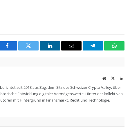
Facebook
Twitter
LinkedIn
Email
Telegram
Whats
Website
Twitter
Lin
berichtet seit 2018 aus Zug, dem Sitz des Schweizer Crypto Valley, über
ulatorische Entwicklung digitaler Vermögenswerte. Hinter der kollektiven
utoren mit Hintergrund in Finanzmarkt, Recht und Technologie.