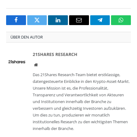
Facebook
Twitter
LinkedIn
Email
Telegram
Whats
ÜBER DEN AUTOR
21SHARES RESEARCH
Website
Das 21Shares Research-Team bietet erstklassige,
datengesteuerte Einblicke in den Krypto-Asset-Markt.
Unsere Mission ist es, die Professionalität,
Transparenz und Verantwortlichkeit von Akteuren
und Institutionen innerhalb der Branche zu
verbessern und gleichzeitig Investoren aufzuklären.
Um dies zu tun, produzieren wir monatlich
institutionelles Research zu den wichtigsten Themen
innerhalb der Branche.