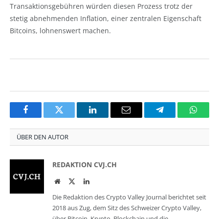
Transaktionsgebühren würden diesen Prozess trotz der
stetig abnehmenden Inflation, einer zentralen Eigenschaft
Bitcoins, lohnenswert machen.
Facebook
Twitter
LinkedIn
Email
Telegram
Whats
ÜBER DEN AUTOR
REDAKTION CVJ.CH
Website
Twitter
LinkedIn
Die Redaktion des Crypto Valley Journal berichtet seit
2018 aus Zug, dem Sitz des Schweizer Crypto Valley,
über Bitcoin, Krypto, Blockchain und die