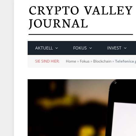
AKTUELL
FOKUS
INVEST
SIE SIND HIER:
Home
»
Fokus
»
Blockchain
»
Telefonica 