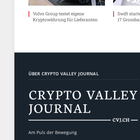
Volvo Group testet eigene
Swift start
Kryptowährung für Lieferanten
17 Grossb
ÜBER CRYPTO VALLEY JOURNAL
Am Puls der Bewegung