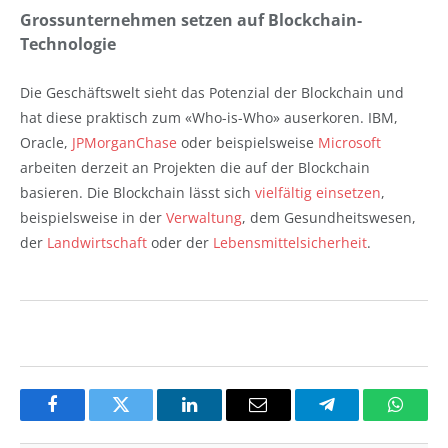
Grossunternehmen setzen auf Blockchain-
Technologie
Die Geschäftswelt sieht das Potenzial der Blockchain und
hat diese praktisch zum «Who-is-Who» auserkoren. IBM,
Oracle,
JPMorganChase
oder beispielsweise
Microsoft
arbeiten derzeit an Projekten die auf der Blockchain
basieren. Die Blockchain lässt sich
vielfältig einsetzen
,
beispielsweise in der
Verwaltung
, dem Gesundheitswesen,
der
Landwirtschaft
oder der
Lebensmittelsicherheit
.
Facebook
Twitter
LinkedIn
Email
Telegram
Whats