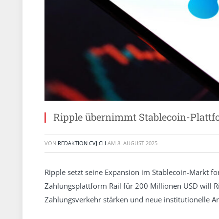
Ripple übernimmt Stablecoin-Plattf
VON
REDAKTION CVJ.CH
AM
8. AUGUST 2025
Ripple setzt seine Expansion im Stablecoin-Markt f
Zahlungsplattform Rail für 200 Millionen USD will R
Zahlungsverkehr stärken und neue institutionelle A