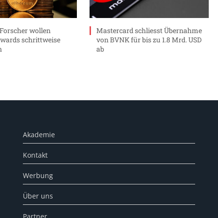
Forscher wollen
Mastercard schliesst Übernahme
wards schrittweise
von BVNK für bis zu 1.8 Mrd. USD
n
ab
Akademie
Kontakt
Werbung
Über uns
Partner