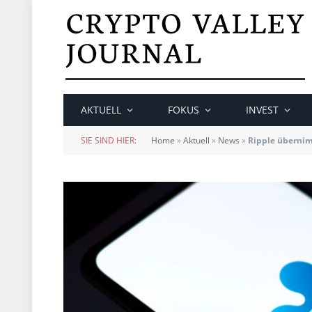
AKTUELL
FOKUS
INVEST
SIE SIND HIER:
Home
»
Aktuell
»
News
»
Ripple übernim