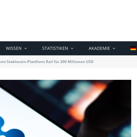
WISSEN
STATISTIKEN
AKADEMIE
mt Stablecoin-Plattform Rail für 200 Millionen USD