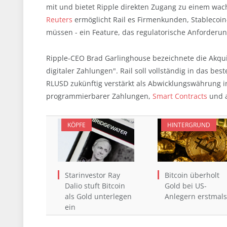
mit und bietet Ripple direkten Zugang zu einem wac
Reuters
ermöglicht Rail es Firmenkunden, Stablecoin
müssen - ein Feature, das regulatorische Anforderu
Ripple-CEO Brad Garlinghouse bezeichnete die Akquis
digitaler Zahlungen". Rail soll vollständig in das be
RLUSD zukünftig verstärkt als Abwicklungswährung in 
programmierbarer Zahlungen,
Smart Contracts
und a
KÖPFE
HINTERGRUND
Starinvestor Ray
Bitcoin überholt
Dalio stuft Bitcoin
Gold bei US-
als Gold unterlegen
Anlegern erstmals
ein