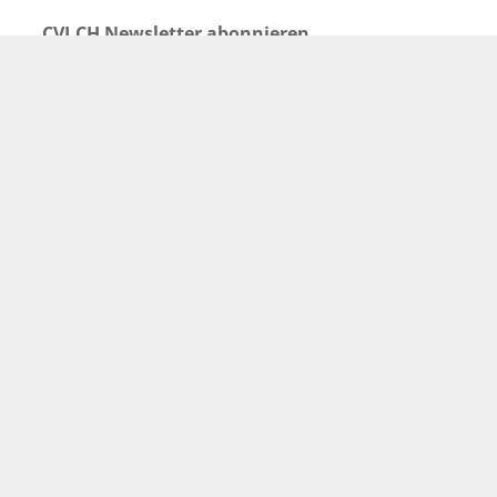
CVJ.CH Newsletter abonnieren
Email Adresse: