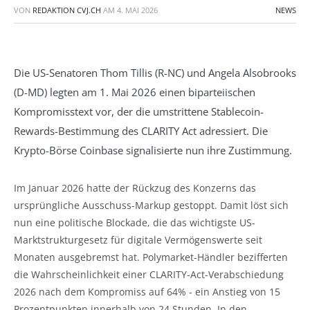
VON
REDAKTION CVJ.CH
AM
4. MAI 2026
NEWS
Die US-Senatoren Thom Tillis (R-NC) und Angela Alsobrooks
(D-MD) legten am 1. Mai 2026 einen biparteiischen
Kompromisstext vor, der die umstrittene Stablecoin-
Rewards-Bestimmung des CLARITY Act adressiert. Die
Krypto-Börse Coinbase signalisierte nun ihre Zustimmung.
Im Januar 2026 hatte der Rückzug des Konzerns das
ursprüngliche Ausschuss-Markup gestoppt. Damit löst sich
nun eine politische Blockade, die das wichtigste US-
Marktstrukturgesetz für digitale Vermögenswerte seit
Monaten ausgebremst hat. Polymarket-Händler bezifferten
die Wahrscheinlichkeit einer CLARITY-Act-Verabschiedung
2026 nach dem Kompromiss auf 64% - ein Anstieg von 15
Prozentpunkten innerhalb von 24 Stunden. In den