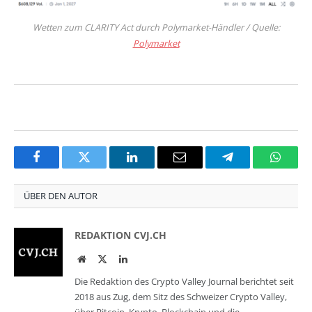
Wetten zum CLARITY Act durch Polymarket-Händler / Quelle:
Polymarket
Facebook
Twitter
LinkedIn
Email
Telegram
Whats
ÜBER DEN AUTOR
REDAKTION CVJ.CH
Website
Twitter
LinkedIn
Die Redaktion des Crypto Valley Journal berichtet seit
2018 aus Zug, dem Sitz des Schweizer Crypto Valley,