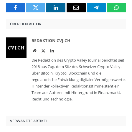
Facebook
Twitter
LinkedIn
Email
Telegram
Whats
ÜBER DEN AUTOR
REDAKTION CVJ.CH
Website
Twitter
LinkedIn
Die Redaktion des Crypto Valley Journal berichtet seit
2018 aus Zug, dem Sitz des Schweizer Crypto Valley,
über Bitcoin, Krypto, Blockchain und die
regulatorische Entwicklung digitaler Vermögenswerte.
Hinter der kollektiven Redaktionsstimme steht ein
Team aus Autoren mit Hintergrund in Finanzmarkt,
Recht und Technologie.
VERWANDTE ARTIKEL