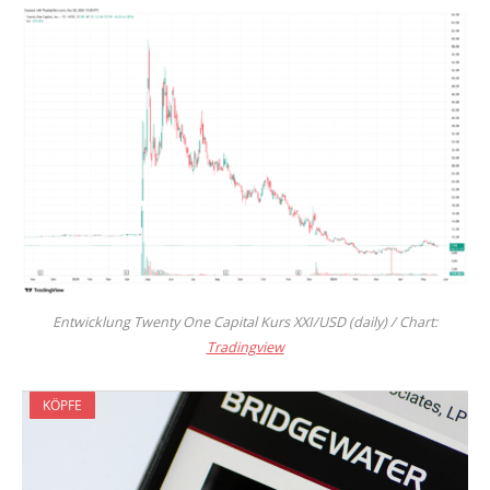
Entwicklung Twenty One Capital Kurs XXI/USD (daily) / Chart:
Tradingview
KÖPFE