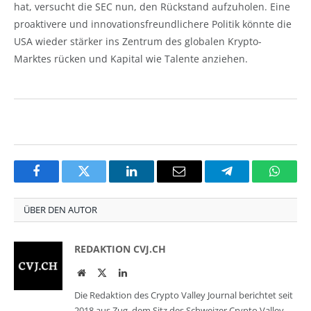
hat, versucht die SEC nun, den Rückstand aufzuholen. Eine
proaktivere und innovationsfreundlichere Politik könnte die
USA wieder stärker ins Zentrum des globalen Krypto-
Marktes rücken und Kapital wie Talente anziehen.
Facebook
Twitter
LinkedIn
Email
Telegram
Whats
ÜBER DEN AUTOR
REDAKTION CVJ.CH
Website
Twitter
LinkedIn
Die Redaktion des Crypto Valley Journal berichtet seit
2018 aus Zug, dem Sitz des Schweizer Crypto Valley,