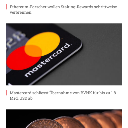
Ethereum-Forscher wollen Staking-Rewards schrittweise
verbrennen
Mastercard schliesst Übernahme von BVNK für bis zu 1.8
Mrd. USD ab