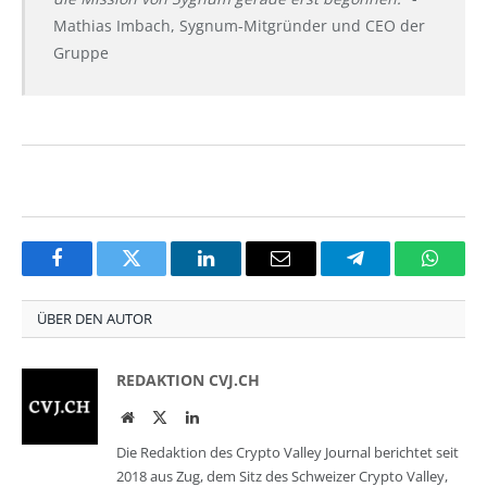
Mathias Imbach, Sygnum-Mitgründer und CEO der
Gruppe
Facebook
Twitter
LinkedIn
Email
Telegram
Whats
ÜBER DEN AUTOR
REDAKTION CVJ.CH
Website
Twitter
LinkedIn
Die Redaktion des Crypto Valley Journal berichtet seit
2018 aus Zug, dem Sitz des Schweizer Crypto Valley,