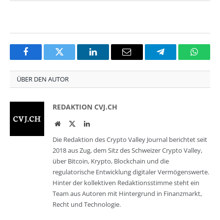
Facebook
Twitter
LinkedIn
Email
Telegram
Whats
ÜBER DEN AUTOR
REDAKTION CVJ.CH
Website
Twitter
LinkedIn
Die Redaktion des Crypto Valley Journal berichtet seit
2018 aus Zug, dem Sitz des Schweizer Crypto Valley,
über Bitcoin, Krypto, Blockchain und die
regulatorische Entwicklung digitaler Vermögenswerte.
Hinter der kollektiven Redaktionsstimme steht ein
Team aus Autoren mit Hintergrund in Finanzmarkt,
Recht und Technologie.