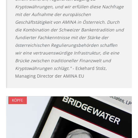
Kryptowährungen, und wir erfüllen diese Nachfrage
mit der Aufnahme der europäischen
Geschäftstätigkeit von AMINA in Österreich. Durch
die Kombination der Schweizer Bankentradition und
fundierter Fachkenntnisse mit der Stärke der
österreichischen Regulierungsbehörden schaffen
wir eine vertrauenswürdige Infrastruktur, die eine
Brücke zwischen traditioneller Finanzwelt und
Kryptowährungen schlägt."
- Eckehard Stolz,
Managing Director der AMINA EU
KÖPFE