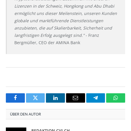
Lizenzen in der Schweiz, Hongkong und Abu Dhabi
ermöglicht uns dieser Meilenstein, unseren Kunden
globale und marktführende Dienstleistungen
anzubieten, die auf Skalierbarkeit, Sicherheit und
langfristigen Erfolg ausgelegt sind."
- Franz
Bergmüller, CEO der AMINA Bank
Facebook
Twitter
LinkedIn
Email
Telegram
Whats
ÜBER DEN AUTOR
REDAKTION CVJ.CH