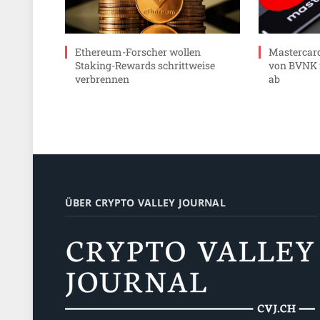
Ethereum-Forscher wollen
Mastercard
Staking-Rewards schrittweise
von BVNK f
verbrennen
ab
ÜBER CRYPTO VALLEY JOURNAL