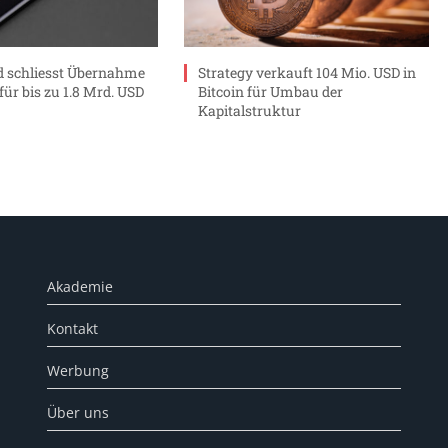
 schliesst Übernahme
Strategy verkauft 104 Mio. USD in
ür bis zu 1.8 Mrd. USD
Bitcoin für Umbau der
Kapitalstruktur
Akademie
Kontakt
Werbung
Über uns