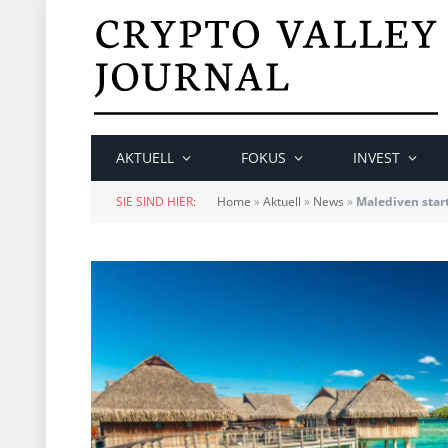
AKTUELL
FOKUS
INVEST
SIE SIND HIER:
Home
»
Aktuell
»
News
»
Malediven star