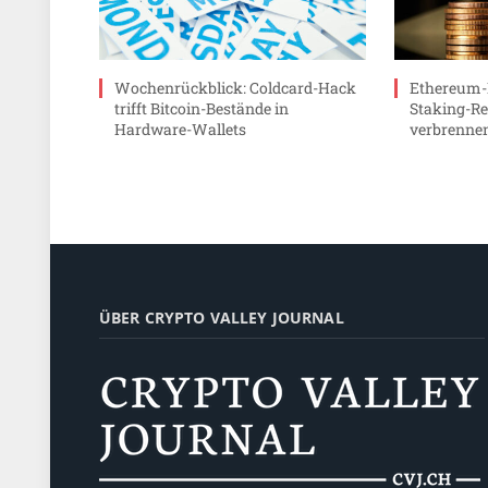
Wochenrückblick: Coldcard-Hack
Ethereum-
trifft Bitcoin-Bestände in
Staking-Re
Hardware-Wallets
verbrenne
ÜBER CRYPTO VALLEY JOURNAL