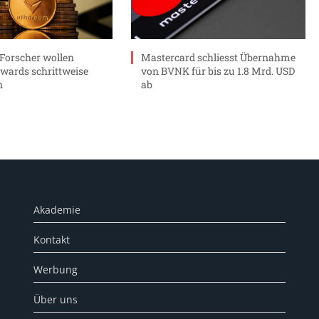
Forscher wollen
Mastercard schliesst Übernahme
wards schrittweise
von BVNK für bis zu 1.8 Mrd. USD
n
ab
Akademie
Kontakt
Werbung
Über uns