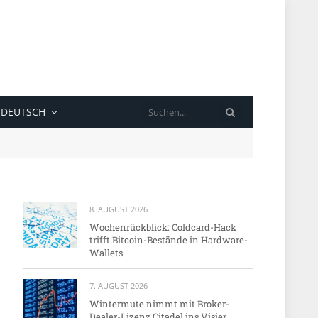
SUCHE
DEUTSCH
8. AUGUST 2026
Wochenrückblick: Coldcard-Hack
trifft Bitcoin-Bestände in Hardware-
Wallets
7. AUGUST 2026
Wintermute nimmt mit Broker-
Dealer-Lizenz Citadel ins Visier