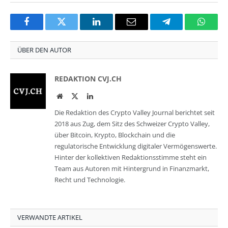
Facebook
Twitter
LinkedIn
Email
Telegram
Whats
ÜBER DEN AUTOR
REDAKTION CVJ.CH
Website
Twitter
LinkedIn
Die Redaktion des Crypto Valley Journal berichtet seit
2018 aus Zug, dem Sitz des Schweizer Crypto Valley,
über Bitcoin, Krypto, Blockchain und die
regulatorische Entwicklung digitaler Vermögenswerte.
Hinter der kollektiven Redaktionsstimme steht ein
Team aus Autoren mit Hintergrund in Finanzmarkt,
Recht und Technologie.
VERWANDTE ARTIKEL