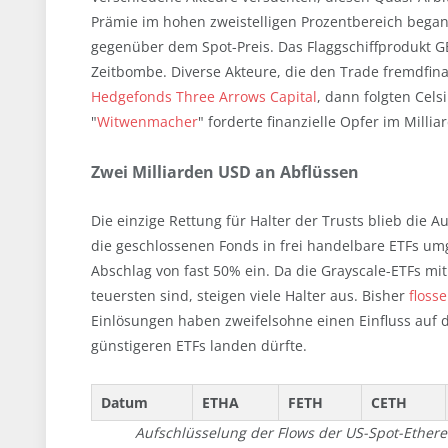
Prämie im hohen zweistelligen Prozentbereich begann
gegenüber dem Spot-Preis. Das Flaggschiffprodukt G
Zeitbombe. Diverse Akteure, die den Trade fremdfin
Hedgefonds Three Arrows Capital
, dann folgten Celsi
"
Witwenmacher
" forderte finanzielle Opfer im Milli
Zwei Milliarden USD an Abflüssen
Die einzige Rettung für Halter der Trusts blieb die
die geschlossenen Fonds in frei handelbare ETFs um
Abschlag von fast 50% ein. Da die Grayscale-ETFs mi
teuersten sind, steigen viele Halter aus. Bisher
floss
Einlösungen haben zweifelsohne einen Einfluss auf d
günstigeren ETFs landen dürfte.
Datum
ETHA
FETH
CETH
Aufschlüsselung der Flows der US-Spot-Ether