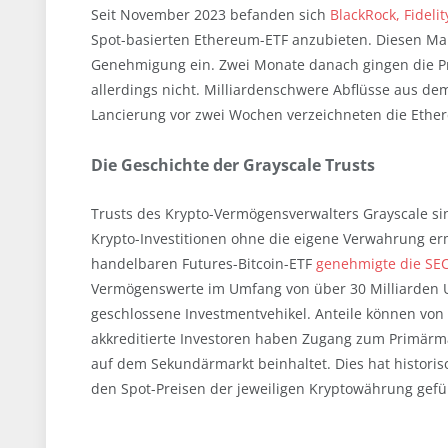
Seit November 2023 befanden sich
BlackRock, Fidel
Spot-basierten Ethereum-ETF anzubieten. Diesen Mai l
Genehmigung ein. Zwei Monate danach gingen die Pro
allerdings nicht. Milliardenschwere Abflüsse aus dem
Lancierung vor zwei Wochen verzeichneten die Ether
Die Geschichte der Grayscale Trusts
Trusts des Krypto-Vermögensverwalters Grayscale sin
Krypto-Investitionen ohne die eigene Verwahrung erm
handelbaren Futures-Bitcoin-ETF
genehmigte die SEC
Vermögenswerte im Umfang von über 30 Milliarden US
geschlossene Investmentvehikel. Anteile können von K
akkreditierte Investoren haben Zugang zum Primärmar
auf dem Sekundärmarkt beinhaltet. Dies hat histori
den Spot-Preisen der jeweiligen Kryptowährung gefü