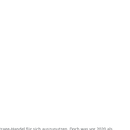
trage-Handel für sich auszunutzen. Doch was vor 2020 als