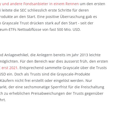
ity und andere Fondsanbieter in einem Rennen
um den ersten
eitete die SEC schliesslich erste Schritte für deren
dukte an den Start. Eine positive Überraschung gab es
 Grayscale Trust drücken stark auf den Start - seit der
eum-ETFs Nettoabflüsse von fast 500 Mio. USD.
d Anlagevehikel, die Anlegern bereits im Jahr 2013 leichte
öglichten. Für den Bereich war dies äusserst früh, den ersten
 erst 2021
. Entsprechend sammelte Grayscale über die Trusts
D ein. Doch als Trusts sind die Grayscale-Produkte
äufern nicht frei erstellt oder eingelöst werden. Nur
kt, der eine sechsmonatige Sperrfrist für die Freischaltung
sch zu erheblichen Preisabweichungen der Trusts gegenüber
hrt.