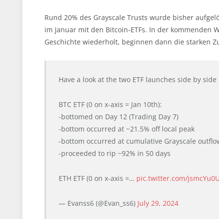
Rund 20% des Grayscale Trusts wurde bisher aufgel
im Januar mit den Bitcoin-ETFs. In der kommenden W
Geschichte wiederholt, beginnen dann die starken Zu
Have a look at the two ETF launches side by side
BTC ETF (0 on x-axis = Jan 10th):
-bottomed on Day 12 (Trading Day 7)
-bottom occurred at ~21.5% off local peak
-bottom occurred at cumulative Grayscale outflo
-proceeded to rip ~92% in 50 days
ETH ETF (0 on x-axis =…
pic.twitter.com/jsmcYu0
— Evanss6 (@Evan_ss6)
July 29, 2024