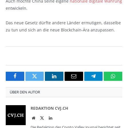
Auch möchte China seine eigene
nationale digitale Währung
entwickeln.
Das neue Gesetz dürfte andere Länder ermutigen, dasselbe
zu tun und sich an die neue Blockchain-Ära anzupassen.
Facebook
Twitter
LinkedIn
Email
Telegram
Whats
ÜBER DEN AUTOR
REDAKTION CVJ.CH
Website
Twitter
LinkedIn
Die Redaktion des Crypto Valley Journal berichtet seit