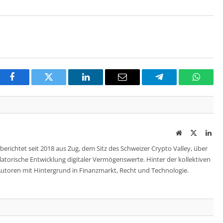
Facebook
Twitter
LinkedIn
Email
Telegram
Whats
Website
Twitter
Lin
berichtet seit 2018 aus Zug, dem Sitz des Schweizer Crypto Valley, über
ulatorische Entwicklung digitaler Vermögenswerte. Hinter der kollektiven
utoren mit Hintergrund in Finanzmarkt, Recht und Technologie.