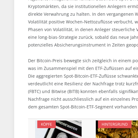
Kryptomärkten, da sie institutionellen Anlegern erm
direkte Verwahrung zu halten. In den vergangenen Wo
Volatilität positive Wochen-Nettozuflüsse verbucht, 
Phasen von Volatilität, in denen Anleger steuerliche 
eine long-bias-Strategie zurück, sobald das neue Ja
potenzielles Absicherungsinstrument in Zeiten geopol
Der Bitcoin-Preis bewegte sich zeitgleich in einem p
was im Zusammenspiel mit den ETF-Zuflüssen auf eine
Die aggregierten Spot-Bitcoin-ETF-Zuflüsse schwank
verdeutlicht eine Resilienz der Nachfrage trotz kurzf
(FBTC) und Bitwise (BITB) konnten ebenfalls signifika
Nachfrage nicht ausschliesslich auf ein einzelnes P
dem gesamten Spot-Bitcoin-ETF-Segment vorhanden i
KÖPFE
HINTERGRUND