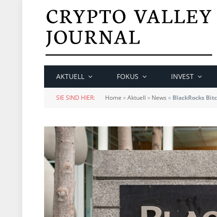
AKTUELL
FOKUS
INVEST
SIE SIND HIER:
Home
»
Aktuell
»
News
»
BlackRocks Bitc