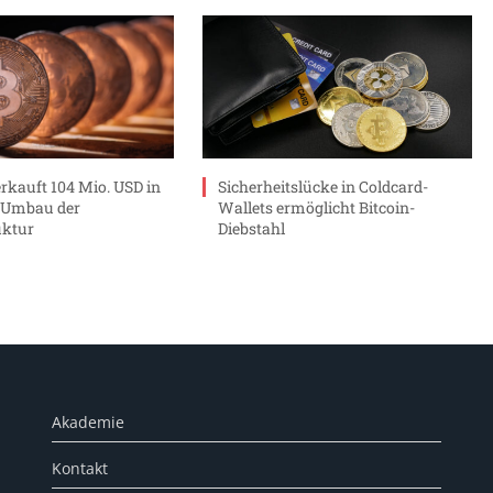
erkauft 104 Mio. USD in
Sicherheitslücke in Coldcard-
r Umbau der
Wallets ermöglicht Bitcoin-
uktur
Diebstahl
Akademie
Kontakt