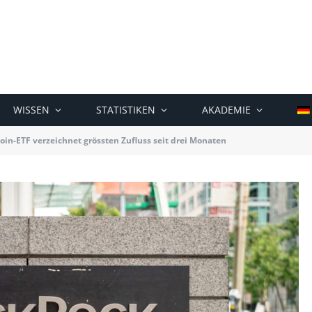
WISSEN
STATISTIKEN
AKADEMIE
oin-ETF verzeichnet grössten Zufluss seit drei Monaten