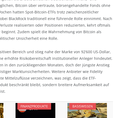
öglichen, Bitcoin über vertraute, börsengehandelte Fonds ohne
chen hatten Spot-Bitcoin-ETFs trotz zwischenzeitlicher
wobei BlackRock traditionell eine führende Rolle einnimmt. Nach
Verluste realisierten oder Positionen reduzierten, kehrt oftmals
hr beginnt. Zudem spielt die Wahrnehmung von Bitcoin als
itischer Unsicherheit eine Rolle.
ositiven Bereich und stieg nahe der Marke von 92’600 US-Dollar,
 erhöhte Risikobereitschaft institutioneller Anleger hindeutet.
ten in den zurückliegenden Monaten, doch der jüngste Anstieg
ristiger Marktunsicherheiten. Weitere Anbieter wie Fidelity
nte Mittelzuflüsse verzeichnen, was zeigt, dass die ETF-
rodukt beschränkt bleibt, sondern breitere Aufmerksamkeit auf
st.
FINANZPRODUKTE
BASISWISSEN