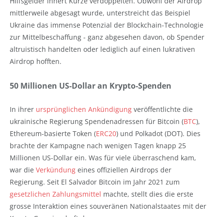
Hilfsgelder innert Kürze verdoppelten. Obwohl der Airdrop
mittlerweile abgesagt wurde, unterstreicht das Beispiel
Ukraine das immense Potenzial der Blockchain-Technologie
zur Mittelbeschaffung - ganz abgesehen davon, ob Spender
altruistisch handelten oder lediglich auf einen lukrativen
Airdrop hofften.
50 Millionen US-Dollar an Krypto-Spenden
In ihrer
ursprünglichen Ankündigung
veröffentlichte die
ukrainische Regierung Spendenadressen für Bitcoin (
BTC
),
Ethereum-basierte Token (
ERC20
) und Polkadot (DOT). Dies
brachte der Kampagne nach wenigen Tagen knapp 25
Millionen US-Dollar ein. Was für viele überraschend kam,
war die
Verkündung
eines offiziellen Airdrops der
Regierung. Seit El Salvador Bitcoin im Jahr 2021 zum
gesetzlichen Zahlungsmittel
machte, stellt dies die erste
grosse Interaktion eines souveränen Nationalstaates mit der