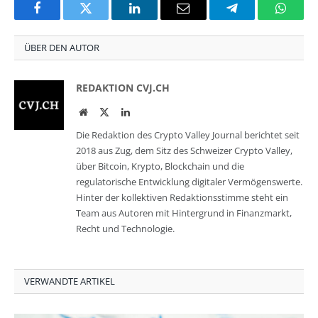
Facebook
Twitter
LinkedIn
Email
Telegram
Whats
ÜBER DEN AUTOR
REDAKTION CVJ.CH
Website
Twitter
LinkedIn
Die Redaktion des Crypto Valley Journal berichtet seit
2018 aus Zug, dem Sitz des Schweizer Crypto Valley,
über Bitcoin, Krypto, Blockchain und die
regulatorische Entwicklung digitaler Vermögenswerte.
Hinter der kollektiven Redaktionsstimme steht ein
Team aus Autoren mit Hintergrund in Finanzmarkt,
Recht und Technologie.
VERWANDTE ARTIKEL