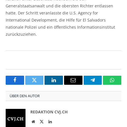
Generalstaatsanwalt und die obersten Richter entlassen
hatte. Der Schritt veranlasste die U.S. Agency for
International Development, die Hilfe für El Salvadors
nationale Polizei und ein öffentliches Informationsinstitut
zurückzuziehen.
Facebook
Twitter
LinkedIn
Email
Telegram
Whats
ÜBER DEN AUTOR
REDAKTION CVJ.CH
Website
Twitter
LinkedIn