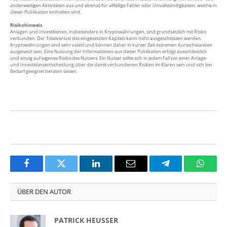
anderweitigen Aktivitäten aus und ebenso für allfällige Fehler oder Unvollständigkeiten, welche in
dieser Publikation enthalten sind.
Risikohinweis
Anlagen und Investitionen, insbesondere in Kryptowährungen, sind grundsätzlich mit Risiko
verbunden. Der Totalverlust des eingesetzten Kapitals kann nicht ausgeschlossen werden.
Kryptowährungen sind sehr volatil und können daher in kurzer Zeit extremen Kursschwanken
ausgesetzt sein. Eine Nutzung der Informationen aus dieser Publikation erfolgt ausschliesslich
und einzig auf eigenes Risiko des Nutzers. Ein Nutzer sollte sich in jedem Fall vor einer Anlage-
und Investitionsentscheidung über die damit verbundenen Risiken im Klaren sein und sich bei
Bedarf geeignet beraten lassen.
Facebook
Twitter
LinkedIn
Email
Telegram
Whats
ÜBER DEN AUTOR
PATRICK HEUSSER