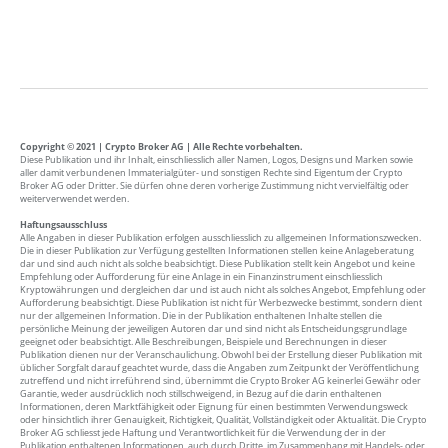
Copyright © 2021 | Crypto Broker AG | Alle Rechte vorbehalten.
Diese Publikation und ihr Inhalt, einschliesslich aller Namen, Logos, Designs und Marken sowie
aller damit verbundenen Immaterialgüter- und sonstigen Rechte sind Eigentum der Crypto
Broker AG oder Dritter. Sie dürfen ohne deren vorherige Zustimmung nicht vervielfältig oder
weiterverwendet werden.
Haftungsausschluss
Alle Angaben in dieser Publikation erfolgen ausschliesslich zu allgemeinen Informationszwecken.
Die in dieser Publikation zur Verfügung gestellten Informationen stellen keine Anlageberatung
dar und sind auch nicht als solche beabsichtigt. Diese Publikation stellt kein Angebot und keine
Empfehlung oder Aufforderung für eine Anlage in ein Finanzinstrument einschliesslich
Kryptowährungen und dergleichen dar und ist auch nicht als solches Angebot, Empfehlung oder
Aufforderung beabsichtigt. Diese Publikation ist nicht für Werbezwecke bestimmt, sondern dient
nur der allgemeinen Information. Die in der Publikation enthaltenen Inhalte stellen die
persönliche Meinung der jeweiligen Autoren dar und sind nicht als Entscheidungsgrundlage
geeignet oder beabsichtigt. Alle Beschreibungen, Beispiele und Berechnungen in dieser
Publikation dienen nur der Veranschaulichung. Obwohl bei der Erstellung dieser Publikation mit
üblicher Sorgfalt darauf geachtet wurde, dass die Angaben zum Zeitpunkt der Veröffentlichung
zutreffend und nicht irreführend sind, übernimmt die Crypto Broker AG keinerlei Gewähr oder
Garantie, weder ausdrücklich noch stillschweigend, in Bezug auf die darin enthaltenen
Informationen, deren Marktfähigkeit oder Eignung für einen bestimmten Verwendungsweck
oder hinsichtlich ihrer Genauigkeit, Richtigkeit, Qualität, Vollständigkeit oder Aktualität. Die Crypto
Broker AG schliesst jede Haftung und Verantwortlichkeit für die Verwendung der in der
Publikation enthaltenen Informationen, auch durch Dritte, im Zusammenhang mit Handels- oder