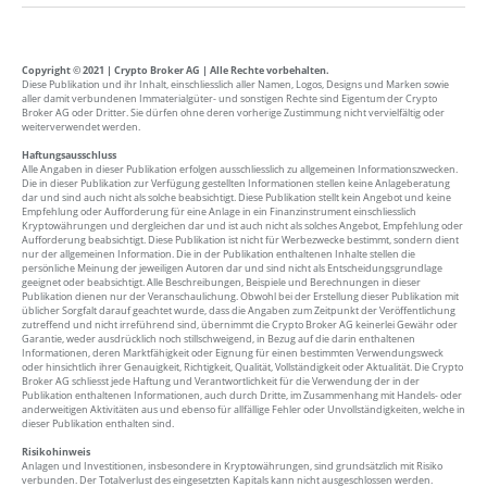
Copyright © 2021 | Crypto Broker AG | Alle Rechte vorbehalten.
Diese Publikation und ihr Inhalt, einschliesslich aller Namen, Logos, Designs und Marken sowie
aller damit verbundenen Immaterialgüter- und sonstigen Rechte sind Eigentum der Crypto
Broker AG oder Dritter. Sie dürfen ohne deren vorherige Zustimmung nicht vervielfältig oder
weiterverwendet werden.
Haftungsausschluss
Alle Angaben in dieser Publikation erfolgen ausschliesslich zu allgemeinen Informationszwecken.
Die in dieser Publikation zur Verfügung gestellten Informationen stellen keine Anlageberatung
dar und sind auch nicht als solche beabsichtigt. Diese Publikation stellt kein Angebot und keine
Empfehlung oder Aufforderung für eine Anlage in ein Finanzinstrument einschliesslich
Kryptowährungen und dergleichen dar und ist auch nicht als solches Angebot, Empfehlung oder
Aufforderung beabsichtigt. Diese Publikation ist nicht für Werbezwecke bestimmt, sondern dient
nur der allgemeinen Information. Die in der Publikation enthaltenen Inhalte stellen die
persönliche Meinung der jeweiligen Autoren dar und sind nicht als Entscheidungsgrundlage
geeignet oder beabsichtigt. Alle Beschreibungen, Beispiele und Berechnungen in dieser
Publikation dienen nur der Veranschaulichung. Obwohl bei der Erstellung dieser Publikation mit
üblicher Sorgfalt darauf geachtet wurde, dass die Angaben zum Zeitpunkt der Veröffentlichung
zutreffend und nicht irreführend sind, übernimmt die Crypto Broker AG keinerlei Gewähr oder
Garantie, weder ausdrücklich noch stillschweigend, in Bezug auf die darin enthaltenen
Informationen, deren Marktfähigkeit oder Eignung für einen bestimmten Verwendungsweck
oder hinsichtlich ihrer Genauigkeit, Richtigkeit, Qualität, Vollständigkeit oder Aktualität. Die Crypto
Broker AG schliesst jede Haftung und Verantwortlichkeit für die Verwendung der in der
Publikation enthaltenen Informationen, auch durch Dritte, im Zusammenhang mit Handels- oder
anderweitigen Aktivitäten aus und ebenso für allfällige Fehler oder Unvollständigkeiten, welche in
dieser Publikation enthalten sind.
Risikohinweis
Anlagen und Investitionen, insbesondere in Kryptowährungen, sind grundsätzlich mit Risiko
verbunden. Der Totalverlust des eingesetzten Kapitals kann nicht ausgeschlossen werden.