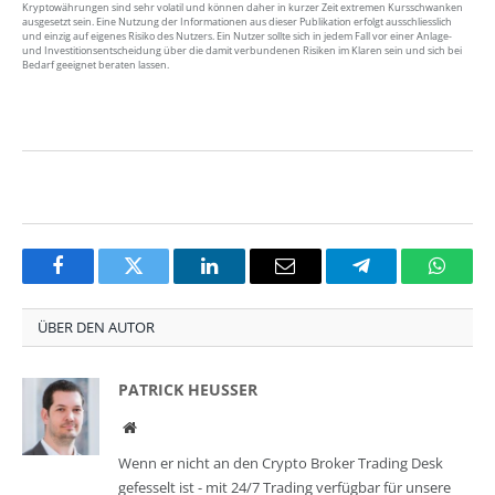
Kryptowährungen sind sehr volatil und können daher in kurzer Zeit extremen Kursschwanken
ausgesetzt sein. Eine Nutzung der Informationen aus dieser Publikation erfolgt ausschliesslich
und einzig auf eigenes Risiko des Nutzers. Ein Nutzer sollte sich in jedem Fall vor einer Anlage-
und Investitionsentscheidung über die damit verbundenen Risiken im Klaren sein und sich bei
Bedarf geeignet beraten lassen.
Facebook
Twitter
LinkedIn
Email
Telegram
Whats
ÜBER DEN AUTOR
PATRICK HEUSSER
Website
Wenn er nicht an den Crypto Broker Trading Desk
gefesselt ist - mit 24/7 Trading verfügbar für unsere