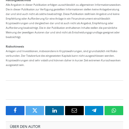
Haftungsausschluss
Alle Angaben in dieser Publikation erfolgen ausschliesslich zu allgemeinen Informationszwecken.
Die in dieser Publikation zur Verfügung gestellten Informationen stellen keine Anlageberatung
dar und sind auch nicht als solche beabsichtigt. Diese Publikation stellt kein Angebot und keine
Empfehlung oder Aufforderung für eine Anlage in ein Finanzinstrument einschliesslich
Kryptowährungen und dergleichen dar und ist auch nicht als Angebot, Empfehlung oder
Aufforderung beabsichtigt. Die in der Publikation enthaltenen Inhalte stellen die persönliche
Meinung der jeweiligen Autoren dar und sind nicht als Entscheidungsgrundlage geeignet oder
beabsichtigt.
Risikohinweis
Anlagen und Investitionen, insbesondere in Kryptowährungen, sind grundsätzlich mit Risiko
verbunden. Der Totalverlust des eingesetzten Kapitals kann nicht ausgeschlossen werden.
Kryptowährungen sind sehr volatil und können daher in kurzer Zeit extremen Kursschwanken
ausgesetzt sein.
Facebook
Twitter
LinkedIn
Email
Telegram
Whats
ÜBER DEN AUTOR