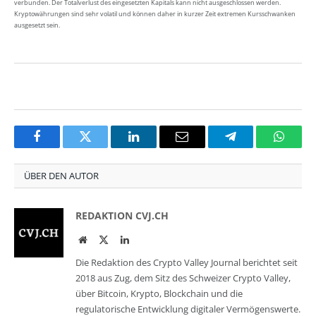
verbunden. Der Totalverlust des eingesetzten Kapitals kann nicht ausgeschlossen werden.
Kryptowährungen sind sehr volatil und können daher in kurzer Zeit extremen Kursschwanken
ausgesetzt sein.
Facebook
Twitter
LinkedIn
Email
Telegram
Whats
ÜBER DEN AUTOR
REDAKTION CVJ.CH
Website
Twitter
LinkedIn
Die Redaktion des Crypto Valley Journal berichtet seit
2018 aus Zug, dem Sitz des Schweizer Crypto Valley,
über Bitcoin, Krypto, Blockchain und die
regulatorische Entwicklung digitaler Vermögenswerte.