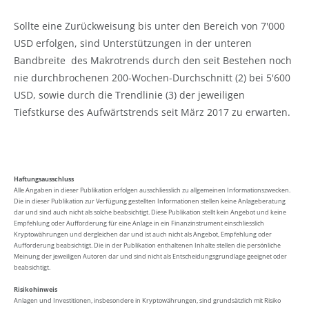
Sollte eine Zurückweisung bis unter den Bereich von 7'000
USD erfolgen, sind Unterstützungen in der unteren
Bandbreite des Makrotrends durch den seit Bestehen noch
nie durchbrochenen 200-Wochen-Durchschnitt (2) bei 5'600
USD, sowie durch die Trendlinie (3) der jeweiligen
Tiefstkurse des Aufwärtstrends seit März 2017 zu erwarten.
Haftungsausschluss
Alle Angaben in dieser Publikation erfolgen ausschliesslich zu allgemeinen Informationszwecken.
Die in dieser Publikation zur Verfügung gestellten Informationen stellen keine Anlageberatung
dar und sind auch nicht als solche beabsichtigt. Diese Publikation stellt kein Angebot und keine
Empfehlung oder Aufforderung für eine Anlage in ein Finanzinstrument einschliesslich
Kryptowährungen und dergleichen dar und ist auch nicht als Angebot, Empfehlung oder
Aufforderung beabsichtigt. Die in der Publikation enthaltenen Inhalte stellen die persönliche
Meinung der jeweiligen Autoren dar und sind nicht als Entscheidungsgrundlage geeignet oder
beabsichtigt.
Risikohinweis
Anlagen und Investitionen, insbesondere in Kryptowährungen, sind grundsätzlich mit Risiko