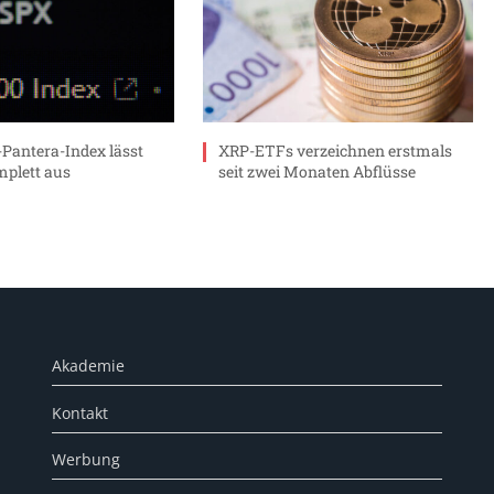
Pantera-Index lässt
XRP-ETFs verzeichnen erstmals
mplett aus
seit zwei Monaten Abflüsse
Akademie
Kontakt
Werbung