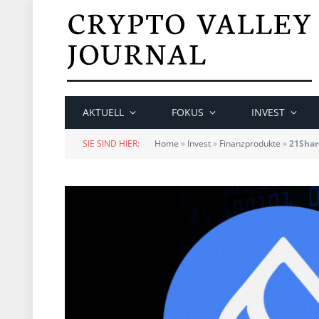
AKTUELL
FOKUS
INVEST
SIE SIND HIER:
Home
»
Invest
»
Finanzprodukte
»
21Share