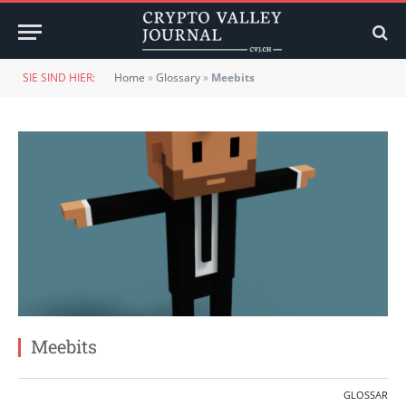
SIE SIND HIER:
Home
»
Glossary
»
Meebits
Meebits
GLOSSAR