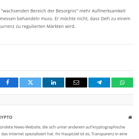
m "wachsenden Bereich der Besorgnis" mehr Aufmerksamkeit
emessen behandeln muss. Er möchte nicht, dass DeFi zu einem
kurrenz zu regulierten Märkten wird.
Facebook
Twitter
LinkedIn
Email
Telegram
Whats
RYPTO
Web
ründete News-Website, die sich unter anderem auf kryptographische
s Internet spezialisiert hat. Ihr Hauptziel ist es, Transparenz in eine