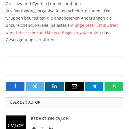
Grassley und Cynthia Lummis und den
Strafverfolgungsorganisationen scheiterte zudem. Die
Gruppen beurteilten die angebotenen Änderungen als
unzureichend. Parallel belastet ein
ungelöster Ethik-Streit
über Interessenkonflikte von Regierungsbeamten
das
Gesetzgebungsverfahren.
Facebook
Twitter
LinkedIn
Email
Telegram
Whats
ÜBER DEN AUTOR
REDAKTION CVJ.CH
Website
Twitter
LinkedIn