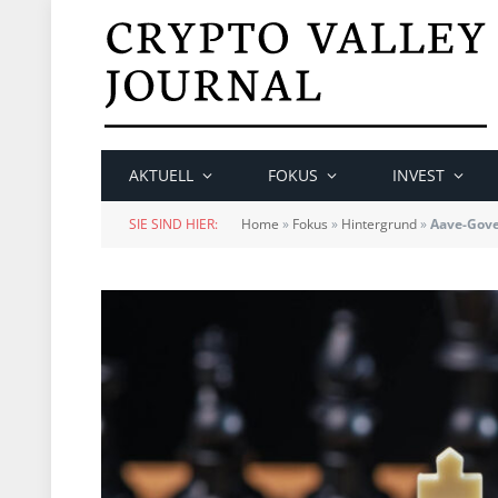
AKTUELL
FOKUS
INVEST
SIE SIND HIER:
Home
»
Fokus
»
Hintergrund
»
Aave-Gove