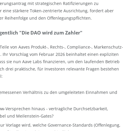
ierungsantrag mit strategischen Ratifizierungen zu
 eine stärkere Token-zentrierte Ausrichtung, fordert aber
er Reihenfolge und den Offenlegungspflichten.
gentlich "Die DAO wird zum Zahler"
 Teile von Aaves Produkt-, Rechts-, Compliance-, Markenschutz-
. Ihr Vorschlag vom Februar 2026 beinhaltet einen expliziten
s sie nun Aave Labs finanzieren, um den laufenden Betrieb
och drei praktische, für Investoren relevante Fragen bestehen
l:
gemessenen Verhältnis zu den umgeleiteten Einnahmen und
ow-Versprechen hinaus - vertragliche Durchsetzbarkeit,
bel und Meilenstein-Gates?
zur Vorlage wird, welche Governance-Standards (Offenlegung,