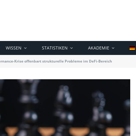
WISSEN
STATISTIKEN
AKADEMIE
rnance-Krise offenbart strukturelle Probleme im DeFi-Bereich