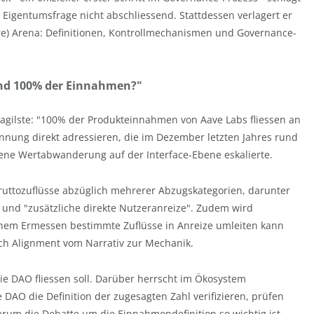
Eigentumsfrage nicht abschliessend. Stattdessen verlagert er
re) Arena: Definitionen, Kontrollmechanismen und Governance-
ind 100% der Einnahmen?"
fragilste: "100% der Produkteinnahmen von Aave Labs fliessen an
nung direkt adressieren, die im Dezember letzten Jahres rund
e Wertabwanderung auf der Interface-Ebene eskalierte.
Bruttozuflüsse abzüglich mehrerer Abzugskategorien, darunter
und "zusätzliche direkte Nutzeranreize". Zudem wird
enem Ermessen bestimmte Zuflüsse in Anreize umleiten kann
ich Alignment vom Narrativ zur Mechanik.
die DAO fliessen soll. Darüber herrscht im Ökosystem
 DAO die Definition der zugesagten Zahl verifizieren, prüfen
arum die Debatte um die Einnahmendefinition so wichtig ist,