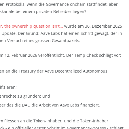
en Protokolls, wenn die Governance onchain stattfindet, aber
skanäle bei einem privaten Betreiber liegen?
er, the ownership question isn't...
wurde am 30. Dezember 2025
in Update. Der Grund: Aave Labs hat einen Schritt gewagt, der in
ichen Versuch eines grossen Gesamtpakets.
 12. Februar 2026 veröffentlicht. Der Temp Check schlägt vor:
n an die Treasury der Aave Decentralized Autonomous
ifizieren;
enrechte zu gründen; und
er das die DAO die Arbeit von Aave Labs finanziert.
m fliessen an die Token-Inhaber, und die Token-Inhaber
 - ein offizieller erster Schritt im Governance-Prozess - schlägt