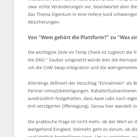
zwar echte Veränderungen vor, beantwortet aber die 
das Thema Eigentum in eine reifere (und schwierige
Absicherungen.
Von "Wem gehört die Plattform?" zu "Was s
Die wichtigste Zeile im Temp Check ist zugleich die 
die DAO." Sauber umgesetzt würde dies die Kernspan
um die CoW-Swap-Integration und die wahrgenommen
Allerdings definiert der Vorschlag "Einnahmen" als 
Partner-Umsatzbeteiligungen, Rabatte/Subventionen 
ausdrücklich festgehalten, dass Aave Labs nach eig
(mit verzögerter Offenlegung). Genau hier wandelt s
Die praktische Frage ist nicht mehr, ob der Wert an 
weitgehend Einigkeit. Vielmehr geht es darum, ob die
und letztlich kontrollieren kann. Um zu verstehen, w