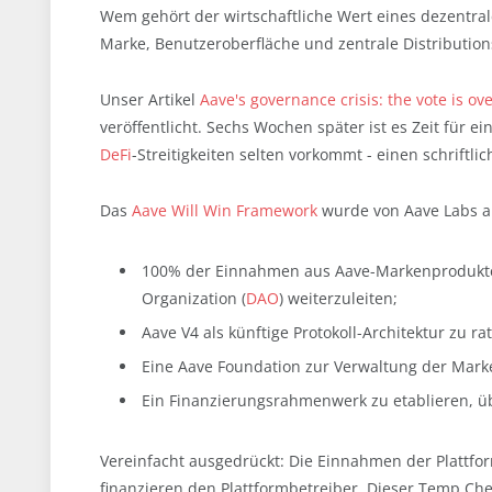
Wem gehört der wirtschaftliche Wert eines dezentral
Marke, Benutzeroberfläche und zentrale Distribution
Unser Artikel
Aave's governance crisis: the vote is ov
veröffentlicht. Sechs Wochen später ist es Zeit für e
DeFi
-Streitigkeiten selten vorkommt - einen schriftl
Das
Aave Will Win Framework
wurde von Aave Labs am
100% der Einnahmen aus Aave-Markenprodukte
Organization (
DAO
) weiterzuleiten;
Aave V4 als künftige Protokoll-Architektur zu rat
Eine Aave Foundation zur Verwaltung der Mark
Ein Finanzierungsrahmenwerk zu etablieren, üb
Vereinfacht ausgedrückt: Die Einnahmen der Plattfor
finanzieren den Plattformbetreiber. Dieser Temp Check