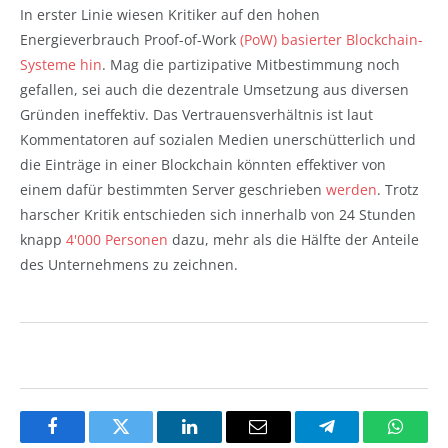
In erster Linie wiesen Kritiker auf den hohen
Energieverbrauch Proof-of-Work
(PoW) basierter Blockchain-
Systeme hin
. Mag die partizipative Mitbestimmung noch
gefallen, sei auch die dezentrale Umsetzung aus diversen
Gründen ineffektiv. Das Vertrauensverhältnis ist laut
Kommentatoren auf sozialen Medien unerschütterlich und
die Einträge in einer Blockchain könnten effektiver von
einem dafür bestimmten Server geschrieben
werden
. Trotz
harscher Kritik entschieden sich innerhalb von 24 Stunden
knapp
4'000 Personen
dazu, mehr als die Hälfte der Anteile
des Unternehmens zu zeichnen.
Facebook
Twitter
LinkedIn
Email
Telegram
Whats