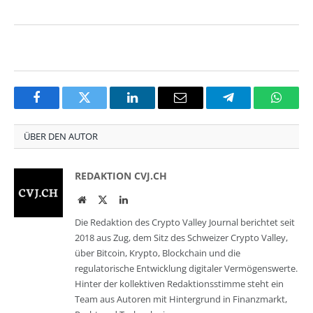
Facebook
Twitter
LinkedIn
Email
Telegram
Whats
ÜBER DEN AUTOR
REDAKTION CVJ.CH
Website
Twitter
LinkedIn
Die Redaktion des Crypto Valley Journal berichtet seit
2018 aus Zug, dem Sitz des Schweizer Crypto Valley,
über Bitcoin, Krypto, Blockchain und die
regulatorische Entwicklung digitaler Vermögenswerte.
Hinter der kollektiven Redaktionsstimme steht ein
Team aus Autoren mit Hintergrund in Finanzmarkt,